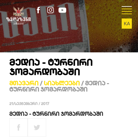
KA
EN
ᲛᲔᲓᲘᲐ - ᲢᲣᲠᲜᲘᲠᲘ
ᲯᲝᲛᲐᲠᲓᲝᲑᲐᲨᲘ
Მთავარი
/
Სიახლეები
/ Მედია -
Ტურნირი Ჯომარდობაში
21/სექტემბერი / 2017
მედია - ტურნირი ჯომარდობაში